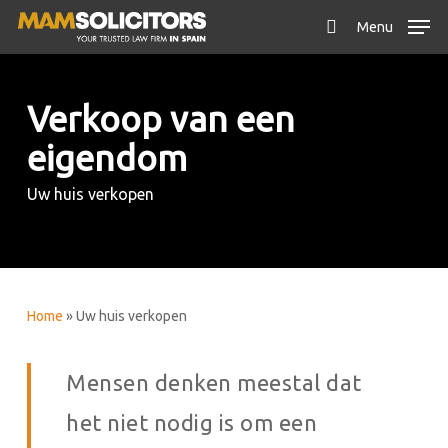
Skip
Menu
to
search
main
content
Verkoop van een
eigendom
Uw huis verkopen
Home
»
Uw huis verkopen
Mensen denken meestal dat
het niet nodig is om een