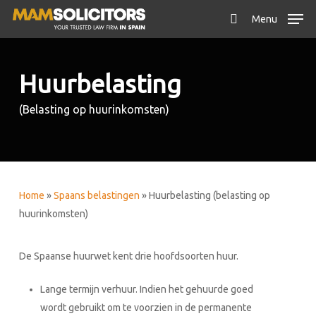
Skip
Menu
to
search
main
content
Huurbelasting
(Belasting op huurinkomsten)
Home
»
Spaans belastingen
»
Huurbelasting (belasting op
huurinkomsten)
De Spaanse huurwet kent drie hoofdsoorten huur.
Lange termijn verhuur. Indien het gehuurde goed
wordt gebruikt om te voorzien in de permanente