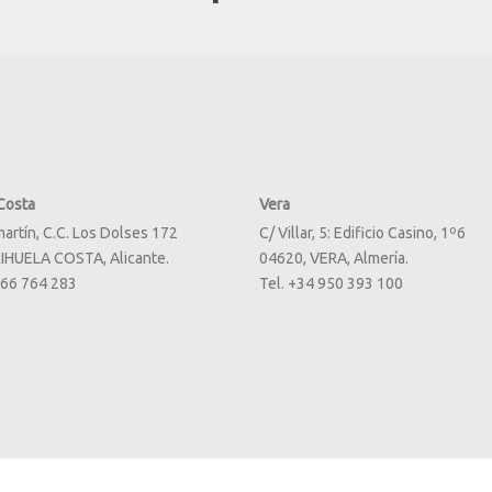
Costa
Vera
martín, C.C. Los Dolses 172
C/ Villar, 5: Edificio Casino, 1º6
IHUELA COSTA, Alicante.
04620, VERA, Almería.
966 764 283
Tel. +34 950 393 100