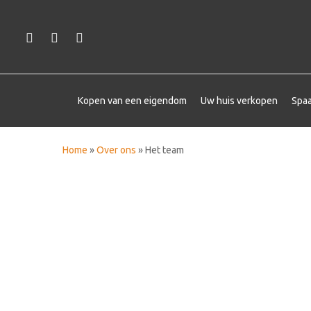
Skip
to
facebook
linkedin
instagram
main
content
Kopen van een eigendom
Uw huis verkopen
Spaa
Home
»
Over ons
»
Het team