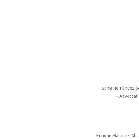
Hit enter to search or ESC to close
Sonia Hernández 
– Advocaat
Enrique Martínez-Aba